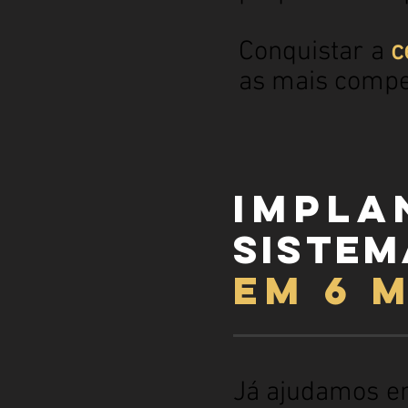
Conquistar a
c
as mais compe
impla
sistem
em 6 
Já ajudamos e