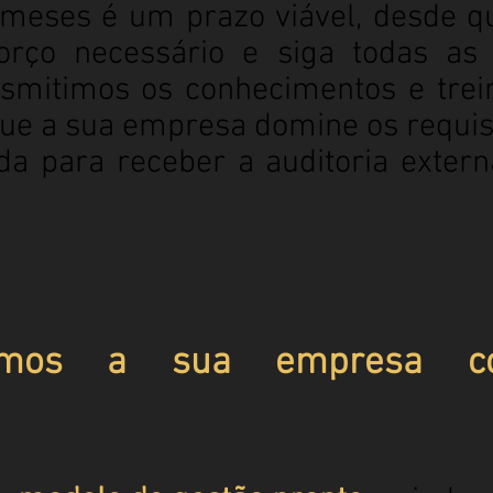
 meses é um prazo viável, desde q
orço necessário e siga todas as 
ansmitimos os conhecimentos e tre
ue a sua empresa domine os requis
da para receber a auditoria extern
mos a sua empresa co