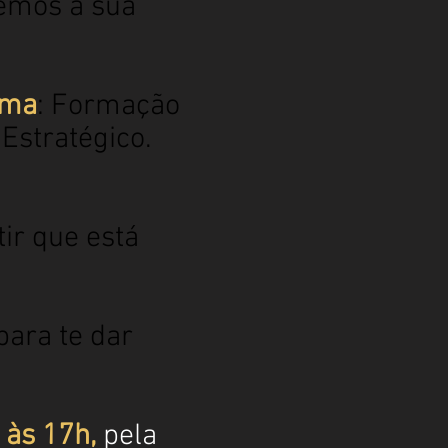
emos a sua
rma
: Formação
Estratégico.
ir que está
para te dar
h às 17h,
pela