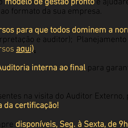
 o
modelo de gestão pronto
e ajudar
 ao formato da sua empresa.
rsos para que todos dominem a no
rpretação e auditor); Planejamento 
rsos
aqui)
.
uditoria interna ao final
para garant
ntes na visita do Auditor Externo, 
da certificação!
mpre
disponíveis, Seg. à Sexta, de 9