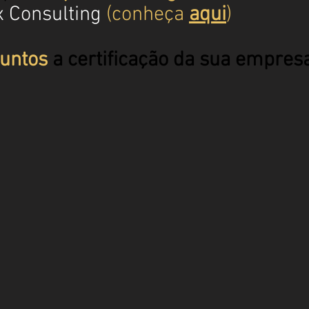
 Consulting
(conheça
aqui
)
untos
a certificação da sua empres