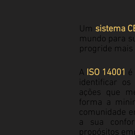
Um
sistema C
mundo para s
progride mais 
A
ISO 14001
é
identificar o
ações que me
forma a minim
comunidade em
a sua confor
propósitos emp