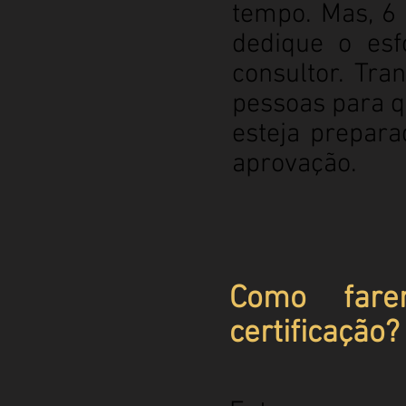
tempo. Mas, 6
dedique o esf
consultor. Tr
pessoas para q
esteja prepara
aprovação.
Como fare
certificação?