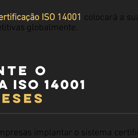
ertificação ISO 14001
colocará a s
titivas globalmente.
nte o
a ISO 14001
meses
mpresas implantar o sistema certi