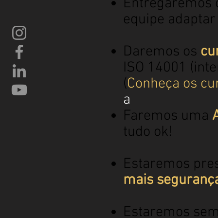
Entregaremos
equipe adaptar
Daremos os
cu
ISO 14001 (inte
(
Conheça os cu
a
Faremos uma
A
tudo ok!
Estaremos prese
mais segurança 
Estaremos se