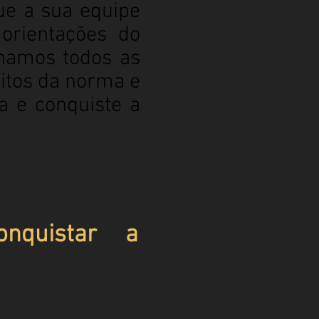
ue a sua equipe
orientações do
inamos todos as
itos da norma e
a e conquiste a
nquistar a