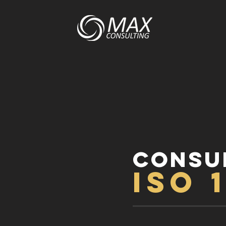
Consu
ISO 