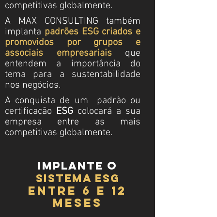
competitivas globalmente.
A MAX CONSULTING também
implanta
padrões ESG criados e
promovidos por grupos e
associais empresariais
que
entendem a importância do
tema para a sustentabilidade
nos negócios.
A conquista de um padrão ou
certificação
ESG
colocará a sua
empresa entre as mais
competitivas globalmente.
implante o
sistema esg
entre 6 e 12
meses