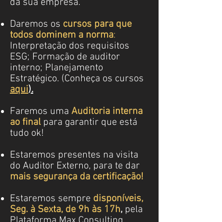
da sua empresa.
Daremos os
cursos para que
todos dominem a norma
:
Interpretação dos requisitos
ESG; Formação de auditor
interno; Planejamento
Estratégico. (Conheça os cursos
aqui
)
.
Faremos uma
Auditoria interna
ao final
para garantir que está
tudo ok!
Estaremos presentes na visita
do Auditor Externo, para te dar
mais segurança da certificação!
Estaremos sempre
disponíveis,
Seg. à Sexta, de 9h às
17h
,
pela
Plataforma Max Consulting