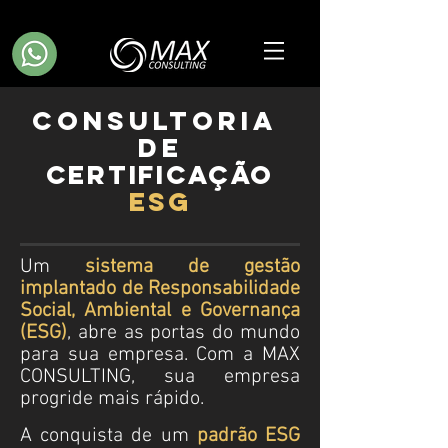
Consultoria
de
certificação
esg
Um
sistema de gestão
implantado
de Responsabilidade
Social, Ambiental e Governança
(ESG)
, abre as portas do mundo
para sua empresa. Com a MAX
CONSULTING, sua empresa
progride mais rápido.
A conquista de
um
padrão ESG