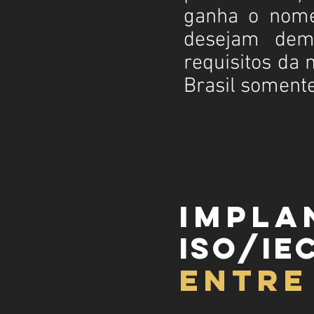
ganha o no
desejam dem
requisitos da 
Brasil soment
impla
iso/iec
entre 