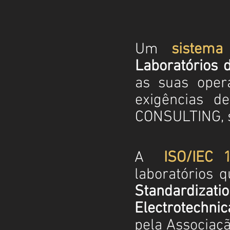
Um
sistem
Laboratórios 
as suas oper
exigências d
CONSULTING, s
A
ISO/IEC 
laboratórios 
Standardizati
Electrotechni
pela Associaçã