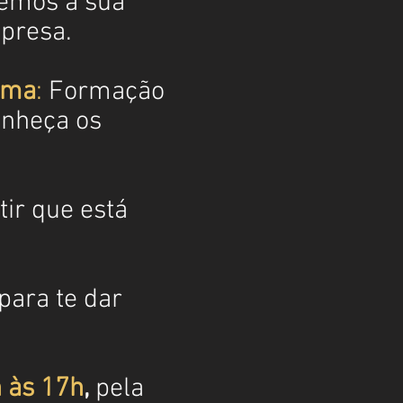
emos a sua
mpresa.
rma
:
Formação
onheça os
ir que está
para te dar
h às 17h
,
pela