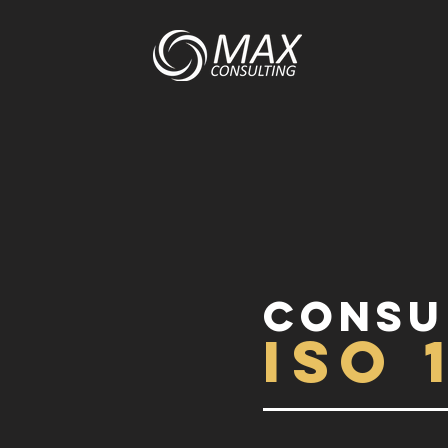
Consu
iSO 