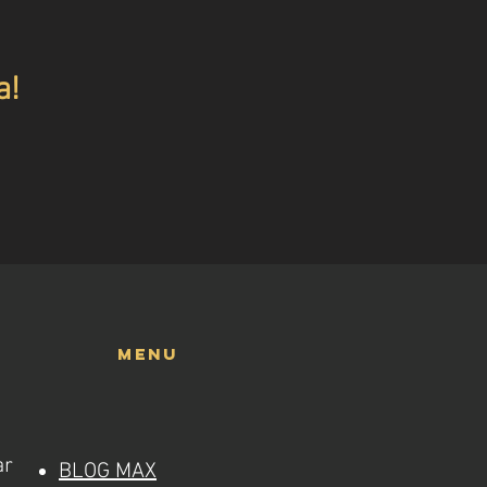
a!
menu
ar
BLOG MAX