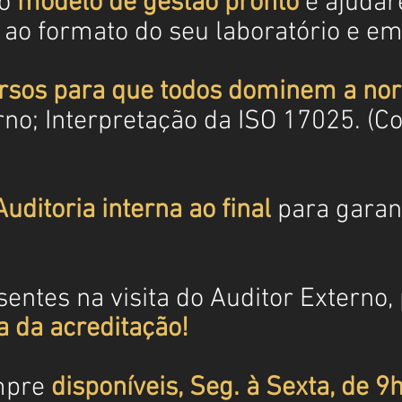
 o
modelo de gestão pronto
e ajudar
 ao formato do seu laboratório e e
rsos para que todos dominem a no
rno; Interpretação da ISO 17025. (C
Auditoria interna ao final
para garant
ntes na visita do Auditor Externo, 
 da acreditação!
mpre
disponíveis, Seg. à Sexta, de 9