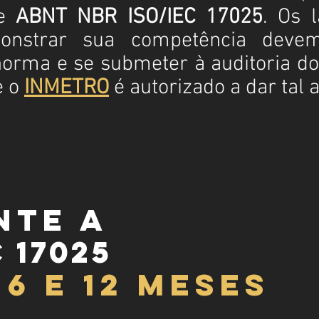
me
ABNT NBR ISO/IEC 17025
. Os 
onstrar sua competência devem
norma e se submeter à auditoria do
e o
INMETRO
é autorizado a dar tal
nte a
 17025
6 e 12 meses