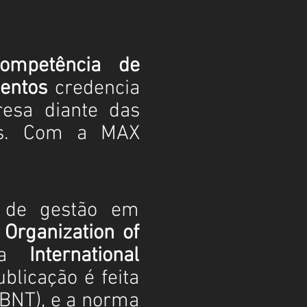
ompetência de
mentos
credencia
resa diante das
res. Com a MAX
 de gestão em
 Organization of
 a
International
ublicação é feita
ABNT), e a norma