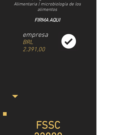
Alimentaria | microbiología de los
alimentos
FIRMA AQUI
empresa
BRL
2.391,00
FSSC