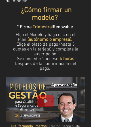
del modelo.
¿Cómo firmar un
modelo?
* Firma
Trimestral
Renovable.
Elija el Modelo y haga clic en el
Plan
(autónomo o empresa).
Elige el plazo de pago (hasta 3
cuotas en la tarjeta) y completa la
suscripción.
Se concederá acceso
4 horas
Después de la confirmación del
pago.
luis fernando mattos
,
Director técnico de