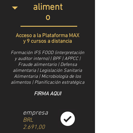
aliment
o
Acceso a la Plataforma MAX
y 9 cursos a distancia
Formación IFS FOOD (interpretación
y auditor interno) | BPF | APPCC |
Fraude alimentario | Defensa
alimentaria | Legislación Sanitaria
Alimentaria | Microbiología de los
alimentos | Planificación estratégica
FIRMA AQUI
empresa
BRL
2.691,00