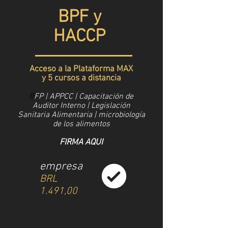
BPF y
HACCP
Acceso a la Plataforma MAX
y 5 cursos a distancia
B
FP | APPCC | Capacitación de
Auditor Interno | Legislación
Sanitaria Alimentaria | microbiología
de los alimentos
FIRMA AQUI
empresa
BRL
1.491,00