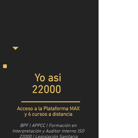
Yo asi
22000
Acceso a la Plataforma MAX
y 6 cursos a distancia
BPF | APPCC | Formación en
Interpretación y Auditor Interno ISO
22000 | Legislación Sanitaria