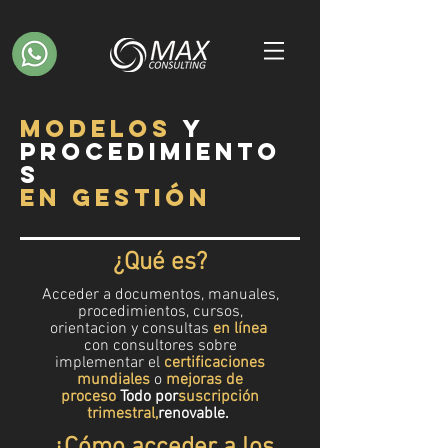
MODELOS
y
PROCEDIMIENTO
S
en
GESTIÓN
¿Qué es?
Acceder a documentos, manuales,
procedimientos, cursos,
orientacion y consultas
en línea
con consultores sobre
implementar el
certificaciones
mundiales
o
mejoras de
proceso
.
Todo por
suscripción
trimestral,
renovable.