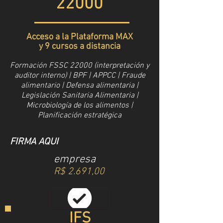
22000
Acceso a la Plataforma MAX
y 9 cursos a distancia
Formación FSSC 22000 (interpretación y
auditor interno) | BPF | APPCC | Fraude
alimentario | Defensa alimentaria |
Legislación Sanitaria Alimentaria |
Microbiología de los alimentos |
Planificación estratégica
FIRMA AQUI
empresa
R$ 2.691,00
IFS