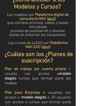
¿Cómo acceder a los
Modelos y Cursos?
Los modelos por
Plataforma digital de
consultoría MAX (
aquí
)
,
que contiene archivos, videos y textos
con pautas
proceso de postulación y resolver
dudas en línea con los consultores.
Los cursos de la EAD por
Plataforma
MAX EAD (
aquí
)
¿Cuáles son los
¿Planes de
suscripción?
Plan de trabajo por cuenta propia:
1
usuario con acceso a
modelo
elegido
cursos que forman parte del
modelo.
Plan para Empresa:
4 usuarios con
acceso a
modelo elegido
e
20 usuarios
con acceso a cursos que forman parte